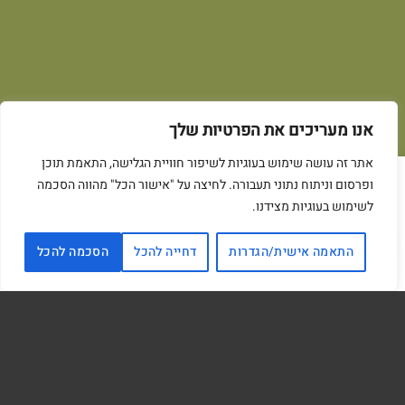
אנו מעריכים את הפרטיות שלך
אתר זה עושה שימוש בעוגיות לשיפור חוויית הגלישה, התאמת תוכן
This site uses cookies to offer you a better browsing
ופרסום וניתוח נתוני תעבורה. לחיצה על "אישור הכל" מהווה הסכמה
experience. By browsing this website, you agree to our use
לשימוש בעוגיות מצידנו.
of cookies.
התאמה אישית/הגדרות
דחייה להכל
הסכמה להכל
ACCEPT
צפו בכל מוצרי פונטנה