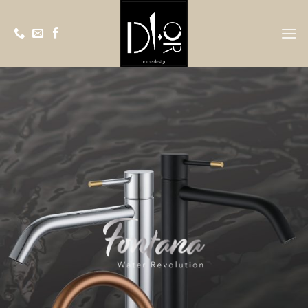
Ski
t
conten